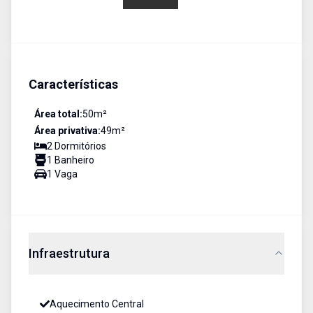
Características
Área total:
50
m²
Área privativa:
49
m²
2
Dormitório
s
1
Banheiro
1
Vaga
Infraestrutura
Aquecimento Central