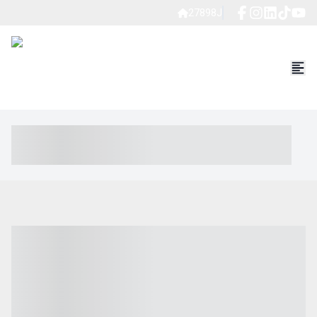
27898J
----- ----- -- ------ ---- ---- -- ----- ----- ----- --- ------