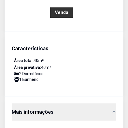
R$ 270.000,00
Venda
Características
Área total:
40
m²
Área privativa:
40
m²
2
Dormitório
s
1
Banheiro
Mais informações