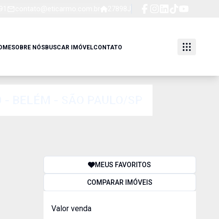
91
contato@eticarmo.com.br
27898J
OME
SOBRE NÓS
BUSCAR IMÓVEL
CONTATO
 - BELÉM - SÃO PAULO/SP
MEUS FAVORITOS
COMPARAR IMÓVEIS
Valor venda