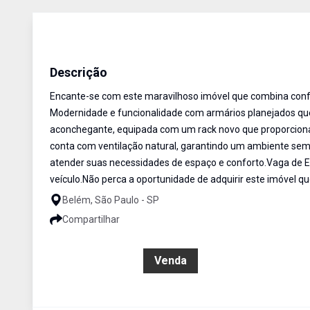
Apartamento
Venda
Cód:
AP2504
Descrição
Encante-se com este maravilhoso imóvel que combina confor
Modernidade e funcionalidade com armários planejados q
aconchegante, equipada com um rack novo que proporciona
conta com ventilação natural, garantindo um ambiente sempr
atender suas necessidades de espaço e conforto.Vaga de Es
veículo.Não perca a oportunidade de adquirir este imóvel qu
Belém, São Paulo - SP
Compartilhar
R$ 537.000,00
Venda