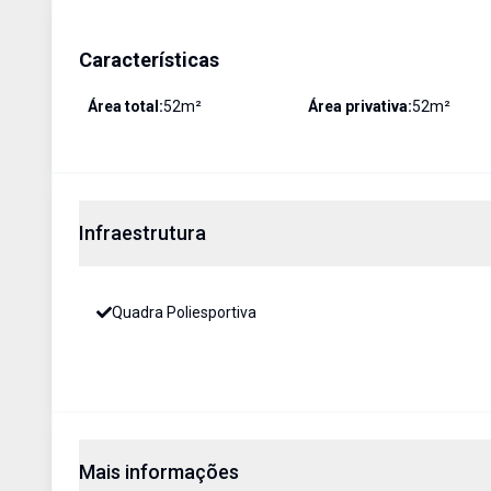
Características
Área total:
52
m²
Área privativa:
52
m²
Infraestrutura
Quadra Poliesportiva
Mais informações