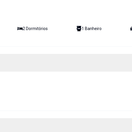
2
Dormitório
s
1
Banheiro