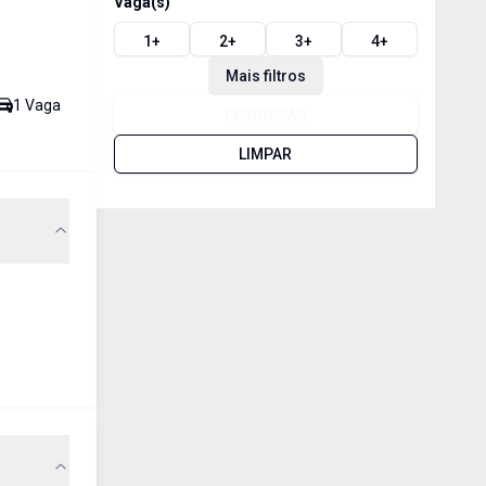
Vaga(s)
1
+
2
+
3
+
4
+
Mais filtros
1
Vaga
PESQUISAR
LIMPAR