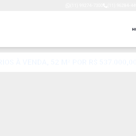
(11) 99274-7300
(11) 96284-44
H
S À VENDA, 52 M² POR R$ 537.000,00