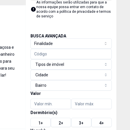
As informações serão utilizadas para que a
nossa equipe possa entrar em contato de
acordo com a
política de privacidade e termos
de serviço
BUSCA AVANÇADA
Finalidade
açosa e
banheiro
is para
Tipos de imóvel
para seu
Cidade
lar!
Bairro
Valor
Dormitório(s)
1
+
2
+
3
+
4
+